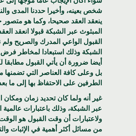
سواء أكان الإيجاب عاما موجهاً إلى عا
شخص بعينه، وأخيرا حددنا المدى وال
ينعقد العقد صحيحا، وكما هو متصور خ
المبثوث عبر الشبكة قبولا انعقد العقد
القبول الواعي المدرك والصريح ولم نع
الشبكة وذلك استبعادا لمخاطر فرض ا
أيضا ضرورة أن يأتي القبول مطابقا ل
بل وعلى كافة العناصر التي تضمنها م
الطرفين على الاحتفاظ بها إلى ما بعد 
غير أنه ولما كان تحديد زمان ومكان 
عبر الشبكة، وذلك باعتبارات عالمية ا
ولاعتبارات أن وقت القبول هو الوقت ا
من مسائل أكثر أهمية في الإثبات والت