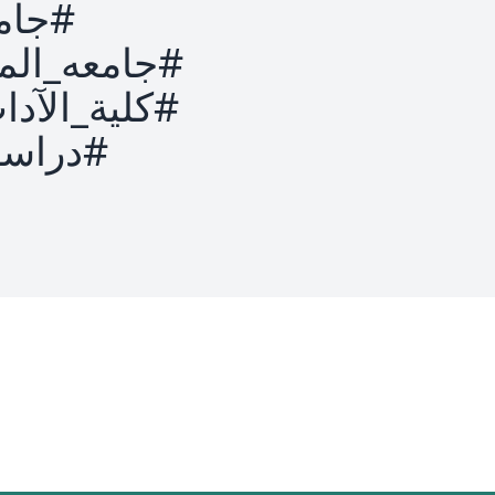
#جامع
#جامعه_الم
#كلية_الآدا
#دراسا