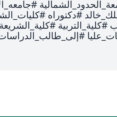
ة_الحدود_الشمالية #جامعه_ال
لك_خالد #دكتوراه #كليات_الش
ب #كلية_التربية #كلية_الشريع
ت_عليا #إلى_طالب_الدراسات_ا