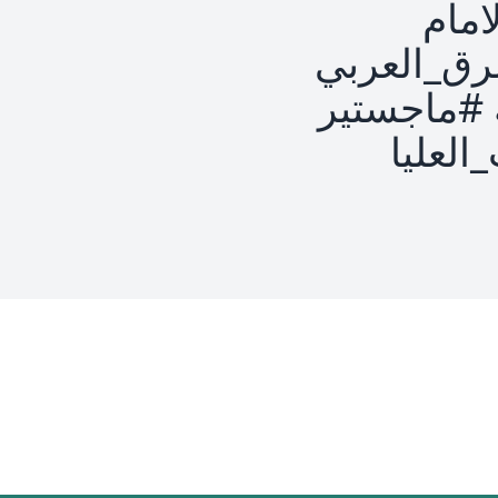
امام
رق_العربي
ة #ماجستير
لعليا